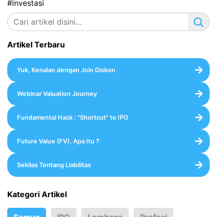
#investasi
Artikel Terbaru
Yuk, Kenalan dengan Join Diskon
Webinar Valuation Journey
Fundamental Hack : "Shortcut" to IPO
Future Value (FV), Apa Itu ?
Sekilas Tentang Liabilitas
Kategori Artikel
Semua
IPO
Lembaga
Profesi