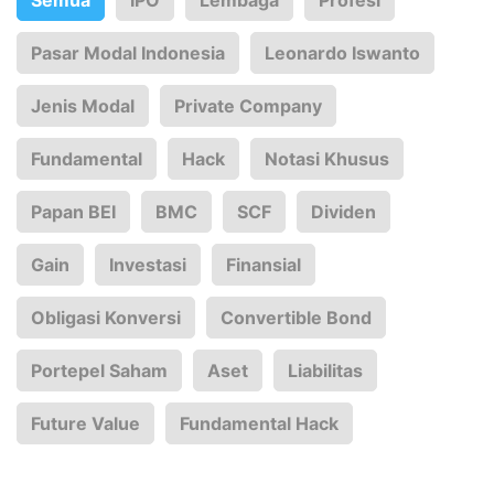
Pasar Modal Indonesia
Leonardo Iswanto
Jenis Modal
Private Company
Fundamental
Hack
Notasi Khusus
Papan BEI
BMC
SCF
Dividen
Gain
Investasi
Finansial
Obligasi Konversi
Convertible Bond
Portepel Saham
Aset
Liabilitas
Future Value
Fundamental Hack