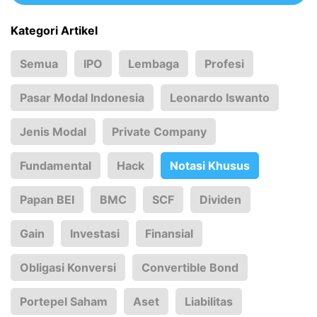
Kategori Artikel
Semua
IPO
Lembaga
Profesi
Pasar Modal Indonesia
Leonardo Iswanto
Jenis Modal
Private Company
Fundamental
Hack
Notasi Khusus
Papan BEI
BMC
SCF
Dividen
Gain
Investasi
Finansial
Obligasi Konversi
Convertible Bond
Portepel Saham
Aset
Liabilitas