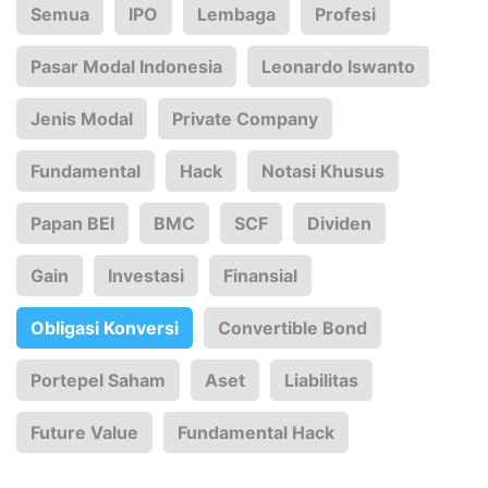
Semua
IPO
Lembaga
Profesi
Pasar Modal Indonesia
Leonardo Iswanto
Jenis Modal
Private Company
Fundamental
Hack
Notasi Khusus
Papan BEI
BMC
SCF
Dividen
Gain
Investasi
Finansial
Obligasi Konversi
Convertible Bond
Portepel Saham
Aset
Liabilitas
Future Value
Fundamental Hack